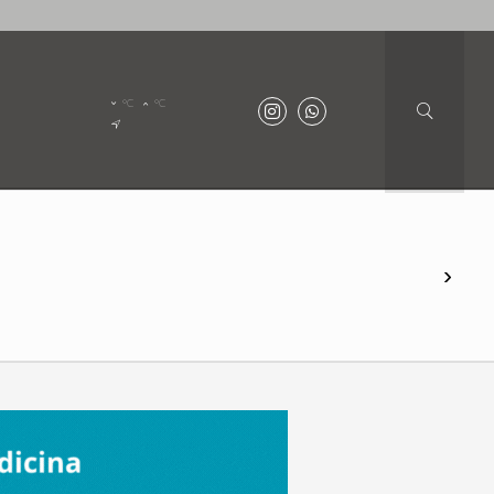
°C
°C
›