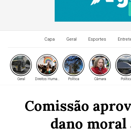
Capa
Geral
Esportes
Entret
Geral
Direitos Humanos
Política
Câmara
Polític
Comissão aprov
dano moral 