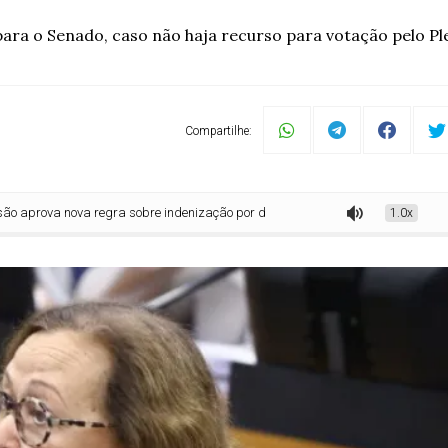
ara o Senado, caso não haja recurso para votação pelo P
Compartilhe:
va regra sobre indenização por dano moral a vítima de violência doméstica
1.0x