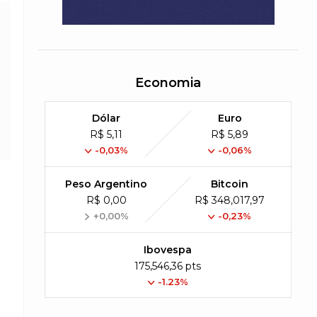
Economia
Dólar
Euro
R$ 5,11
R$ 5,89
-0,03%
-0,06%
Peso Argentino
Bitcoin
R$ 0,00
R$ 348,017,97
+0,00%
-0,23%
Ibovespa
175,546,36 pts
-1.23%