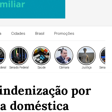
a
Cidades
Brasil
Promoções
deral
Senado Federal
Saúde
Câmara
Justiça
Senado Fe
indenização por
ia doméstica