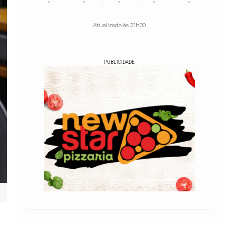
°
°
°
°
°
Atualizado às 21h00
PUBLICIDADE