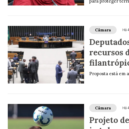
para proteger terri
Câmara
Há 
Deputados
recursos 
filantróp
Proposta está em a
Câmara
Há 
Projeto de