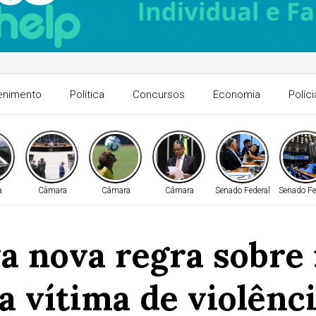
enimento
Política
Concursos
Economia
Políci
a
Câmara
Câmara
Câmara
Senado Federal
Senado Fe
a nova regra sobre 
a vítima de violênc