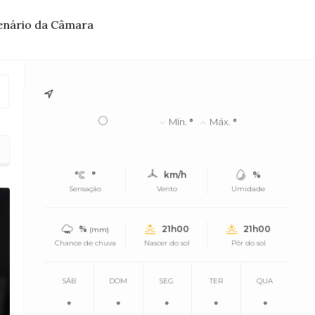
lenário da Câmara
°
Mín.
°
Máx.
°
°
km/h
%
Sensação
Vento
Umidade
%
21h00
21h00
(mm)
Chance de chuva
Nascer do sol
Pôr do sol
SÁB
DOM
SEG
TER
QUA
°
°
°
°
°