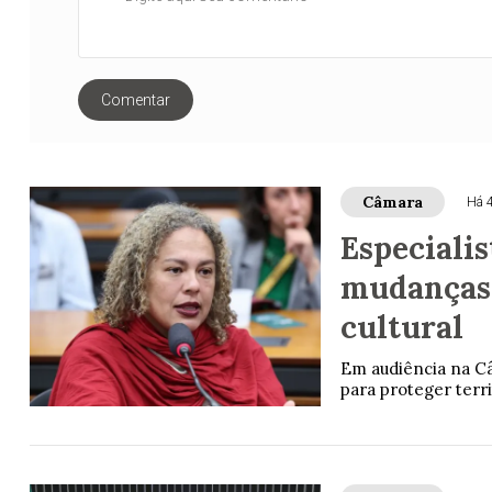
Comentar
Câmara
Há 
Especiali
mudanças 
cultural
Em audiência na Câ
para proteger terri