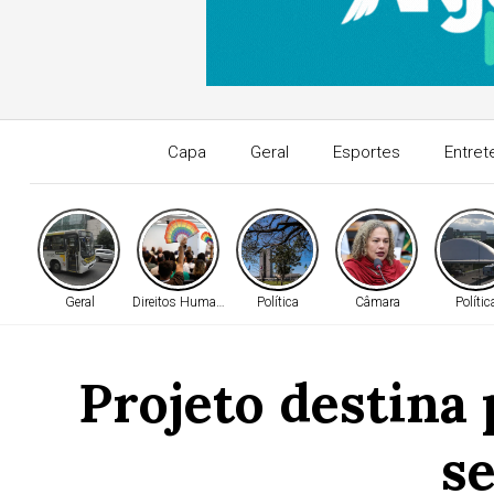
Capa
Geral
Esportes
Entret
Geral
Direitos Humanos
Política
Câmara
Polític
Projeto destina 
se