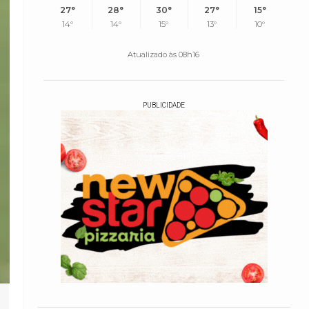
27°
28°
30°
27°
15°
14°
14°
15°
13°
10°
Atualizado às 08h16
PUBLICIDADE