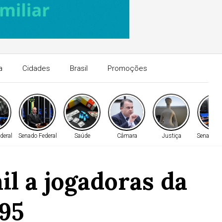
a
Cidades
Brasil
Promoções
deral
Senado Federal
Saúde
Câmara
Justiça
Senado Fe
il a jogadoras da
995