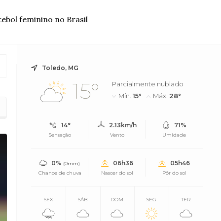
ebol feminino no Brasil
Toledo, MG
15°
Parcialmente nublado
Mín.
15°
Máx.
28°
14°
2.13km/h
71%
Sensação
Vento
Umidade
0%
06h36
05h46
(0mm)
Chance de chuva
Nascer do sol
Pôr do sol
SEX
SÁB
DOM
SEG
TER