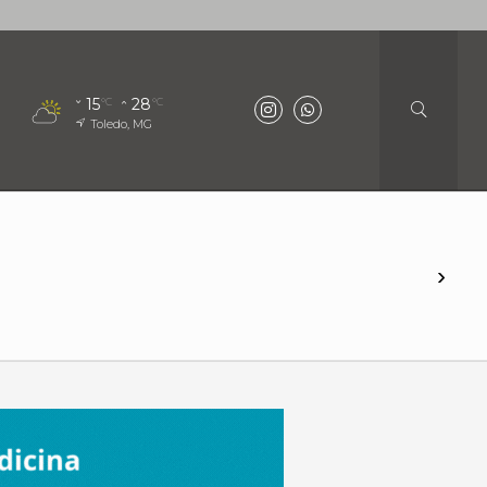
15
28
°C
°C
Toledo, MG
›