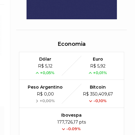
Economia
Dólar
Euro
R$ 5,12
R$ 5,92
+0,05%
+0,01%
Peso Argentino
Bitcoin
R$ 0,00
R$ 350,409,67
+0,00%
-0,10%
Ibovespa
177,726,17 pts
-0.09%