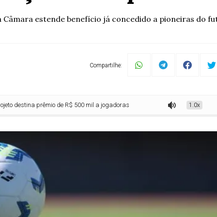
 Câmara estende benefício já concedido a pioneiras do fut
Compartilhe:
na prêmio de R$ 500 mil a jogadoras da seleção na Copa de 1995
1.0x