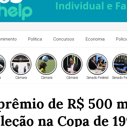
enimento
Política
Concursos
Economia
Políci
a
Câmara
Câmara
Câmara
Senado Federal
Senado Fe
prêmio de R$ 500 m
leção na Copa de 1