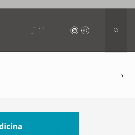
°C
°C
›