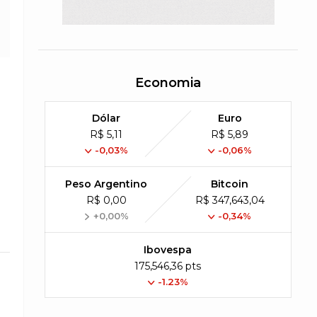
Economia
Dólar
Euro
R$ 5,11
R$ 5,89
-0,03%
-0,06%
Peso Argentino
Bitcoin
R$ 0,00
R$ 347,643,04
+0,00%
-0,34%
Ibovespa
175,546,36 pts
-1.23%