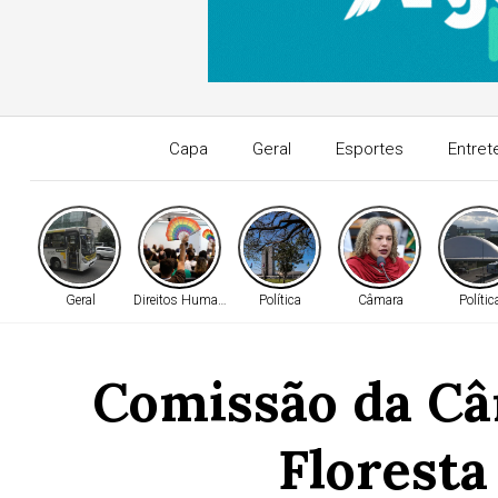
Capa
Geral
Esportes
Entret
Geral
Direitos Humanos
Política
Câmara
Polític
Comissão da Câ
Floresta