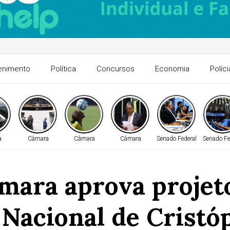
enimento
Política
Concursos
Economia
Políci
a
Câmara
Câmara
Câmara
Senado Federal
Senado Fe
mara aprova projeto
 Nacional de Cristóp