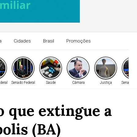
a
Cidades
Brasil
Promoções
deral
Senado Federal
Saúde
Câmara
Justiça
Senado Fe
 que extingue a
olis (BA)