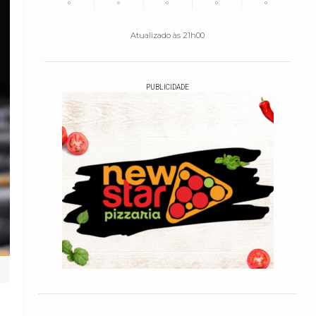
°
°
°
°
°
Atualizado às 21h00
PUBLICIDADE