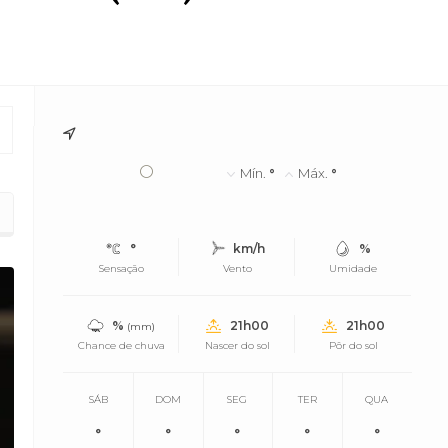
°
Mín.
°
Máx.
°
°
km/h
%
Sensação
Vento
Umidade
%
21h00
21h00
(mm)
Chance de chuva
Nascer do sol
Pôr do sol
SÁB
DOM
SEG
TER
QUA
°
°
°
°
°