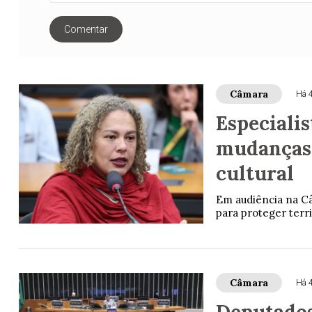
Comentar
Câmara
Há 
Especiali
mudanças 
cultural
Em audiência na Câ
para proteger terri
Câmara
Há 
Deputados