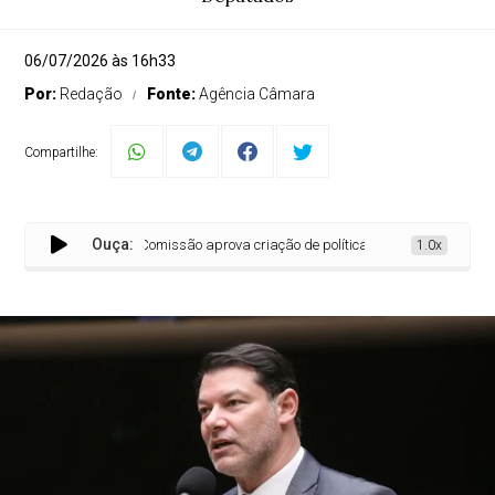
06/07/2026 às 16h33
Por:
Redação
Fonte:
Agência Câmara
Compartilhe:
Ouça:
Comissão aprova criação de política nacional para estimular 
1.0x