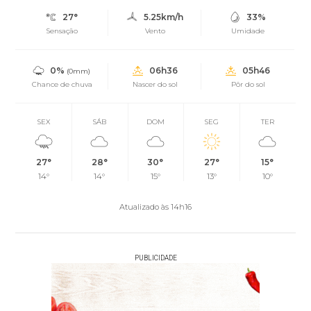
27°
5.25km/h
33%
Sensação
Vento
Umidade
0%
06h36
05h46
(0mm)
Chance de chuva
Nascer do sol
Pôr do sol
SEX
SÁB
DOM
SEG
TER
27°
28°
30°
27°
15°
14°
14°
15°
13°
10°
Atualizado às 14h16
PUBLICIDADE