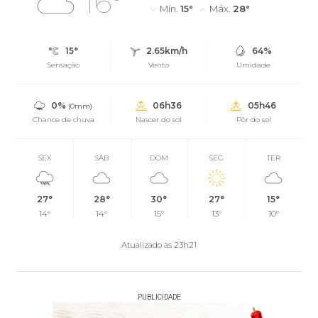
16°
Mín.
15°
Máx.
28°
15°
2.65km/h
64%
Sensação
Vento
Umidade
0%
06h36
05h46
(0mm)
Chance de chuva
Nascer do sol
Pôr do sol
SEX
SÁB
DOM
SEG
TER
27°
28°
30°
27°
15°
14°
14°
15°
13°
10°
Atualizado às 23h21
PUBLICIDADE