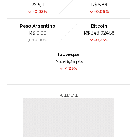
R$ 5,11
R$ 5,89
-0,03%
-0,06%
Peso Argentino
Bitcoin
R$ 0,00
R$ 348,024,58
+0,00%
-0,23%
Ibovespa
175,546,36 pts
-1.23%
PUBLICIDADE