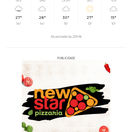
SEX
SÁB
DOM
SEG
TER
27°
28°
30°
27°
15°
14°
14°
15°
13°
10°
Atualizado às 20h16
PUBLICIDADE