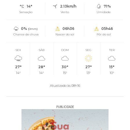
14°
2.13km/h
71%
Sensação
Vento
Umidade
0%
06h36
05h46
(0mm)
Chance de chuva
Nascer do sol
Pôr do sol
SEX
SÁB
DOM
SEG
TER
27°
28°
30°
27°
15°
14°
14°
15°
13°
10°
Atualizado às 08h16
PUBLICIDADE