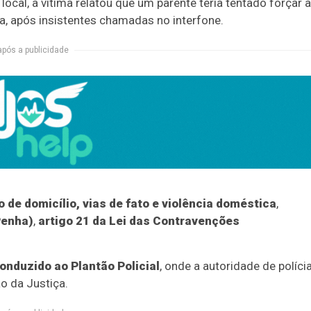
ocal, a vítima relatou que um parente teria tentado forçar a
a, após insistentes chamadas no interfone.
após a publicidade
o de domicílio, vias de fato e violência doméstica
,
Penha)
,
artigo 21 da Lei das Contravenções
onduzido ao Plantão Policial
, onde a autoridade de políci
o da Justiça.