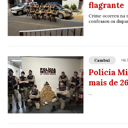
flagrante
Crime ocorreu na m
confessou os dispar
Cambuí
Há 
Polícia M
mais de 2
...