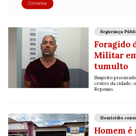
Comentar
Segurança Públi
Foragido d
Militar em
tumulto
Suspeito procurado
centro da cidade;
Repouso.
Homicídio con
Homem é m