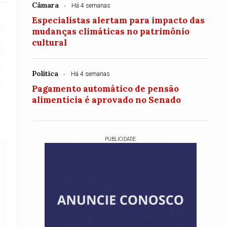
Câmara
Há 4 semanas
Especialistas alertam para impacto das
mudanças climáticas no patrimônio
cultural
Política
Há 4 semanas
Pagamento automático de pensão
alimentícia é aprovado no Senado
PUBLICIDADE