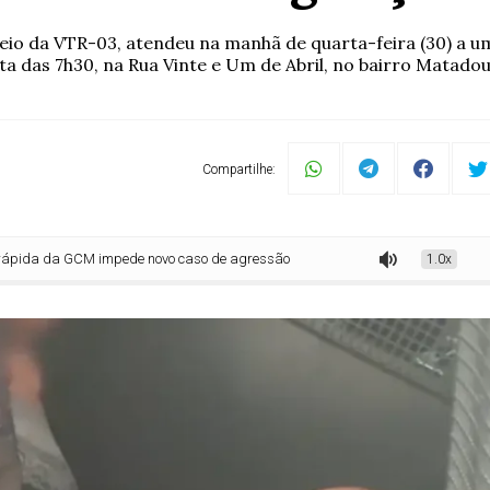
meio da VTR-03, atendeu na manhã de quarta-feira (30) a u
lta das 7h30, na Rua Vinte e Um de Abril, no bairro Matadou
Compartilhe:
M impede novo caso de agressão doméstica em Bragança Paulista
1.0x