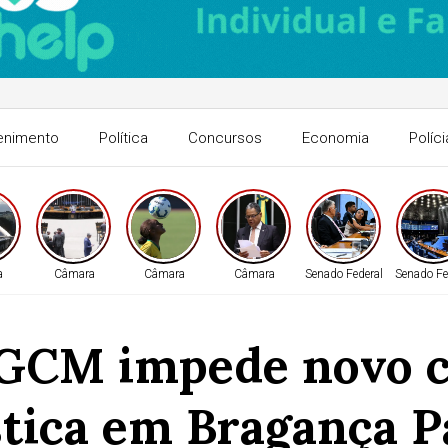
enimento
Política
Concursos
Economia
Políci
a
Câmara
Câmara
Câmara
Senado Federal
Senado Fe
 GCM impede novo c
tica em Bragança Pa