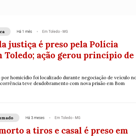
ca
Há 1 mês
Em Toledo - MG
a justiça é preso pela Polícia
 Toledo; ação gerou princípio de
 por homicídio foi localizado durante negociação de veículo n
 ocorrência teve desdobramento com nova prisão em Bom
sumado
Há 3 meses
Em Toledo - MG
orto a tiros e casal é preso em