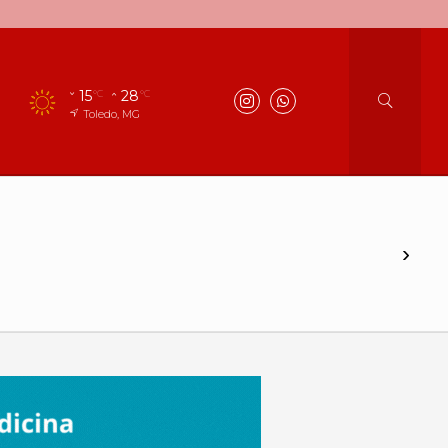
15
28
°C
°C
Toledo, MG
›