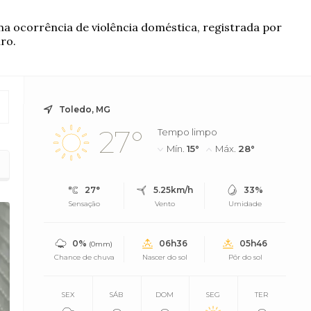
ma ocorrência de violência doméstica, registrada por
ro.
Toledo, MG
27°
Tempo limpo
Mín.
15°
Máx.
28°
27°
5.25km/h
33%
Sensação
Vento
Umidade
0%
06h36
05h46
(0mm)
Chance de chuva
Nascer do sol
Pôr do sol
SEX
SÁB
DOM
SEG
TER