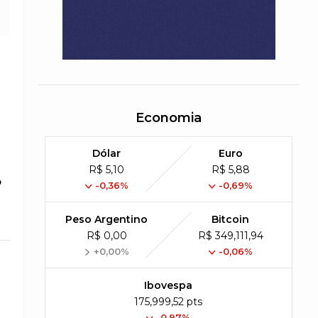
Economia
Dólar
Euro
R$ 5,10
R$ 5,88
o
-0,36%
-0,69%
Peso Argentino
Bitcoin
R$ 0,00
R$ 349,111,94
+0,00%
-0,06%
Ibovespa
175,999,52 pts
-0.97%