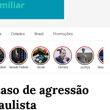
a
Cidades
Brasil
Promoções
deral
Senado Federal
Saúde
Câmara
Justiça
Senado Fe
aso de agressão
ulista