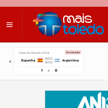
Encerrado
Copa do Mundo 2026
19/07
‹
Espanha
Argentina
16:00
1
x
0