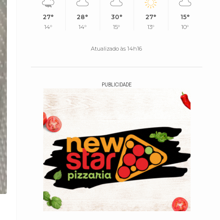
27°
28°
30°
27°
15°
14°
14°
15°
13°
10°
Atualizado às 14h16
PUBLICIDADE