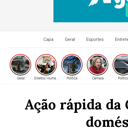
Capa
Geral
Esportes
Entret
Geral
Direitos Humanos
Política
Câmara
Polític
Ação rápida da
domés