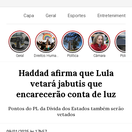
Capa
Geral
Esportes
Entretenimento
Geral
Direitos Humanos
Política
Câmara
Política
Haddad afirma que Lula
vetará jabutis que
encarecerão conta de luz
Pontos do PL da Dívida dos Estados também serão
vetados
09/01/2025 às 17h57