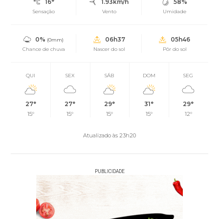
16°
1.93km/h
58%
Sensação
Vento
Umidade
0%
06h37
05h46
(0mm)
Chance de chuva
Nascer do sol
Pôr do sol
QUI
SEX
SÁB
DOM
SEG
27°
27°
29°
31°
29°
15°
15°
15°
15°
12°
Atualizado às 23h20
PUBLICIDADE