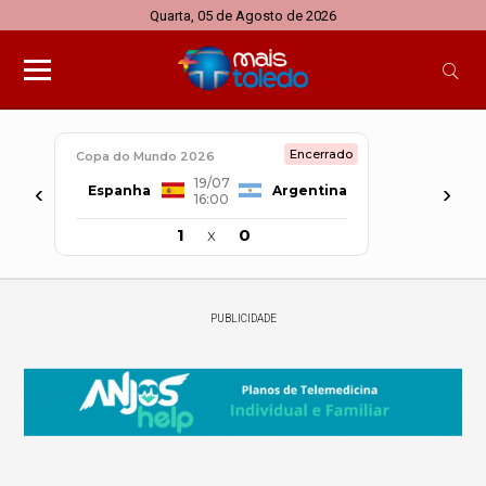
Quarta, 05 de Agosto de 2026
Encerrado
Copa do Mundo 2026
19/07
‹
›
Espanha
Argentina
16:00
1
x
0
PUBLICIDADE