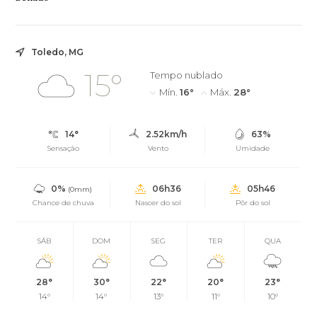
Toledo, MG
15°
Tempo nublado
Mín.
16°
Máx.
28°
14°
2.52km/h
63%
Sensação
Vento
Umidade
0%
06h36
05h46
(0mm)
Chance de chuva
Nascer do sol
Pôr do sol
SÁB
DOM
SEG
TER
QUA
28°
30°
22°
20°
23°
14°
14°
13°
11°
10°