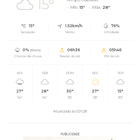
15°
Mín.
15°
Máx.
28°
15°
1.52km/h
76%
Sensação
Vento
Umidade
0%
06h36
05h46
(0mm)
Chance de chuva
Nascer do sol
Pôr do sol
SEX
SÁB
DOM
SEG
TER
27°
28°
30°
27°
15°
14°
14°
15°
13°
10°
Atualizado às 02h28
PUBLICIDADE