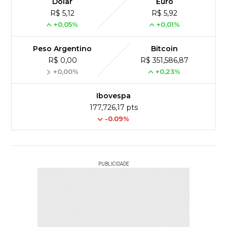
Dólar
Euro
R$ 5,12
R$ 5,92
+0,05%
+0,01%
Peso Argentino
Bitcoin
R$ 0,00
R$ 351,586,87
+0,00%
+0,23%
Ibovespa
177,726,17 pts
-0.09%
PUBLICIDADE