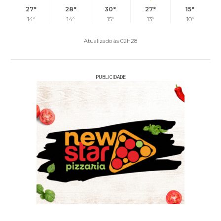
27°
28°
30°
27°
15°
14°
14°
15°
13°
10°
Atualizado às 02h28
PUBLICIDADE