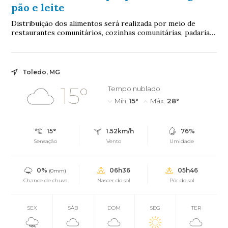
pão e leite
Distribuição dos alimentos será realizada por meio de
restaurantes comunitários, cozinhas comunitárias, padarias
comunitárias e bancos de alimentos
Toledo, MG
15°
Tempo nublado
Mín.
15°
Máx.
28°
15°
1.52km/h
76%
Sensação
Vento
Umidade
0%
06h36
05h46
(0mm)
Chance de chuva
Nascer do sol
Pôr do sol
SEX
SÁB
DOM
SEG
TER