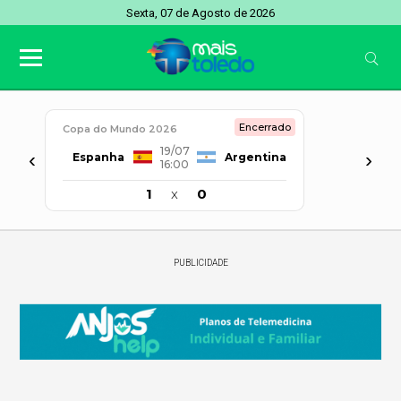
Sexta, 07 de Agosto de 2026
Encerrado
Copa do Mundo 2026
19/07
‹
›
Espanha
Argentina
16:00
1
x
0
PUBLICIDADE