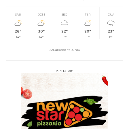
SÁB
DOM
SEG
TER
QUA
28°
30°
22°
20°
23°
14°
14°
13°
11°
10°
Atualizado às 02h16
PUBLICIDADE