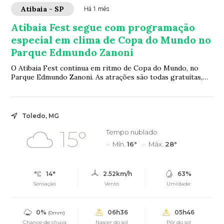
Atibaia - SP
Há 1 mês
Atibaia Fest segue com programação
especial em clima de Copa do Mundo no
Parque Edmundo Zanoni
O Atibaia Fest continua em ritmo de Copa do Mundo, no
Parque Edmundo Zanoni. As atrações são todas gratuitas,
com shows, praça de alimentação e tra...
Toledo, MG
15°
Tempo nublado
Mín.
16°
Máx.
28°
14°
2.52km/h
63%
Sensação
Vento
Umidade
0%
06h36
05h46
(0mm)
Chance de chuva
Nascer do sol
Pôr do sol