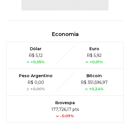
Economia
Dólar
Euro
R$ 5,12
R$ 5,92
+0,05%
+0,01%
Peso Argentino
Bitcoin
R$ 0,00
R$ 351,596,97
+0,00%
+0,24%
Ibovespa
177,726,17 pts
-0.09%