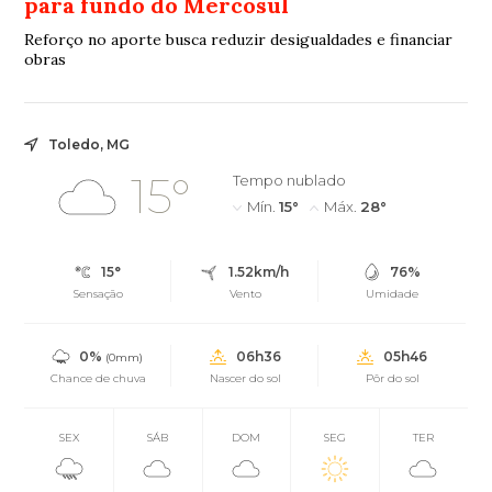
para fundo do Mercosul
Reforço no aporte busca reduzir desigualdades e financiar
obras
Toledo, MG
15°
Tempo nublado
Mín.
15°
Máx.
28°
15°
1.52km/h
76%
Sensação
Vento
Umidade
0%
06h36
05h46
(0mm)
Chance de chuva
Nascer do sol
Pôr do sol
SEX
SÁB
DOM
SEG
TER