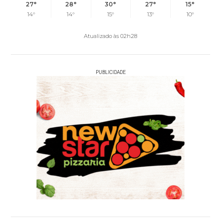
27°
28°
30°
27°
15°
14°
14°
15°
13°
10°
Atualizado às 02h28
PUBLICIDADE