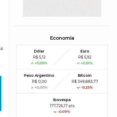
Economia
té
Dólar
Euro
R$ 5,12
R$ 5,92
+0,05%
+0,01%
Peso Argentino
Bitcoin
R$ 0,00
R$ 349,883,77
+0,00%
-0,25%
Ibovespa
177,726,17 pts
-0.09%