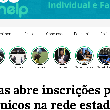
enimento
Política
Concursos
Economia
Políci
a
Câmara
Câmara
Câmara
Senado Federal
Senado Fe
s abre inscrições p
cnicos na rede estad