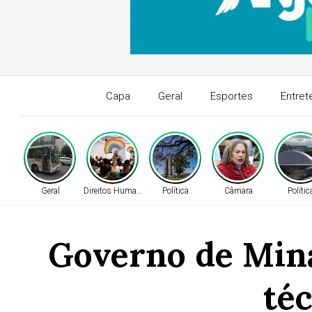
Capa
Geral
Esportes
Entret
Geral
Direitos Humanos
Política
Câmara
Polític
Governo de Mina
té