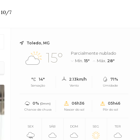
 10/7
Toledo, MG
15°
Parcialmente nublado
Mín.
15°
Máx.
28°
14°
2.13km/h
71%
Sensação
Vento
Umidade
0%
06h36
05h46
(0mm)
Chance de chuva
Nascer do sol
Pôr do sol
SEX
SÁB
DOM
SEG
TER