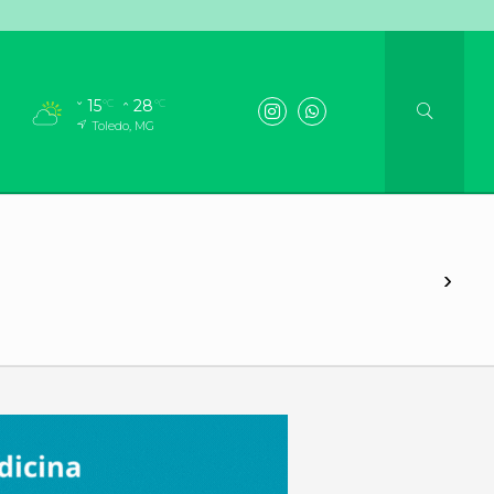
15
28
°C
°C
Toledo, MG
›