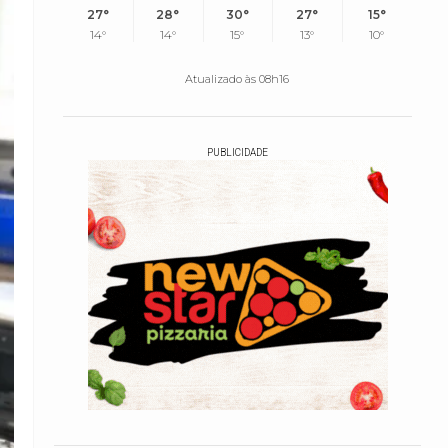
27°
28°
30°
27°
15°
14°
14°
15°
13°
10°
Atualizado às 08h16
PUBLICIDADE