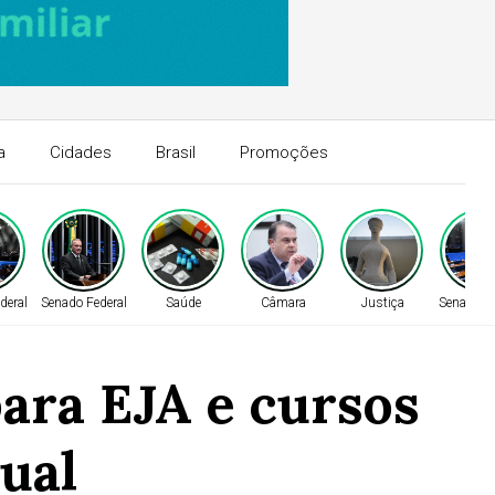
a
Cidades
Brasil
Promoções
deral
Senado Federal
Saúde
Câmara
Justiça
Senado Fe
ara EJA e cursos
ual