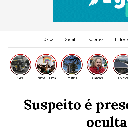
Capa
Geral
Esportes
Entret
Geral
Direitos Humanos
Política
Câmara
Polític
Suspeito é pres
oculta