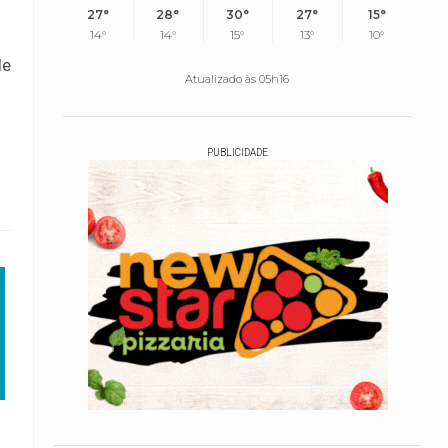
27°
28°
30°
27°
15°
14°
14°
15°
13°
10°
le
Atualizado às 05h16
PUBLICIDADE