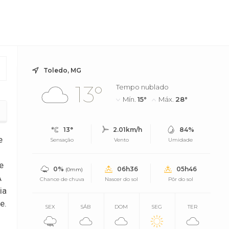
Toledo, MG
13°
Tempo nublado
Mín.
15°
Máx.
28°
13°
2.01km/h
84%
e
Sensação
Vento
Umidade
e
0%
06h36
05h46
(0mm)
A
Chance de chuva
Nascer do sol
Pôr do sol
ia
e.
SEX
SÁB
DOM
SEG
TER