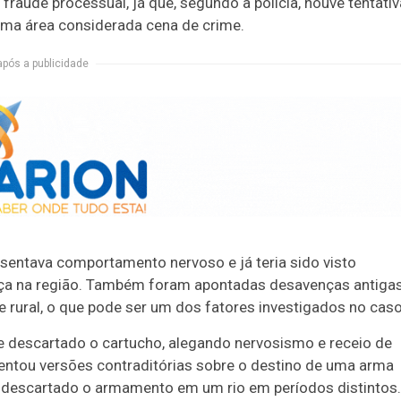
 fraude processual, já que, segundo a polícia, houve tentativ
 uma área considerada cena de crime.
após a publicidade
entava comportamento nervoso e já teria sido visto
caça na região. Também foram apontadas desavenças antiga
de rural, o que pode ser um dos fatores investigados no caso
o e descartado o cartucho, alegando nervosismo e receio de
sentou versões contraditórias sobre o destino de uma arma
a descartado o armamento em um rio em períodos distintos.