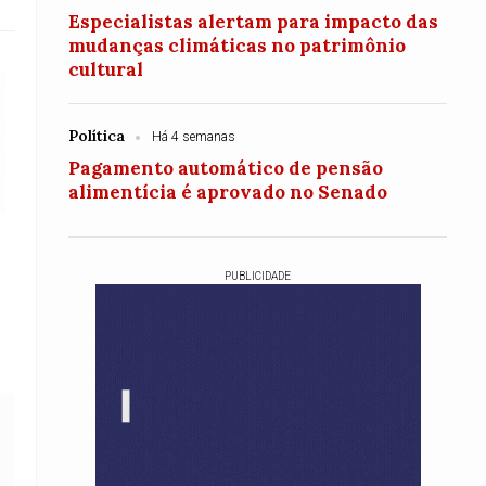
Especialistas alertam para impacto das
mudanças climáticas no patrimônio
cultural
Política
Há 4 semanas
Pagamento automático de pensão
alimentícia é aprovado no Senado
PUBLICIDADE