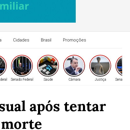
a
Cidades
Brasil
Promoções
deral
Senado Federal
Saúde
Câmara
Justiça
Senado Fe
sual após tentar
e morte