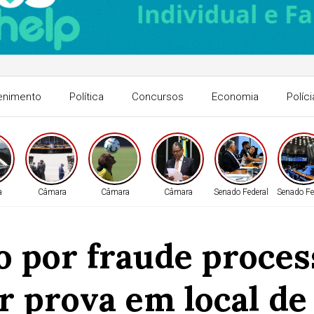
enimento
Política
Concursos
Economia
Políci
a
Câmara
Câmara
Câmara
Senado Federal
Senado Fe
o por fraude proces
r prova em local d