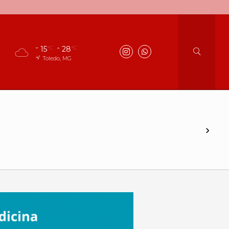
15
28
°C
°C
Toledo, MG
›