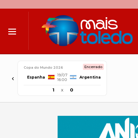
Encerrado
Copa do Mundo 2026
19/07
‹
Espanha
Argentina
16:00
1
x
0