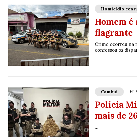
Homicídio con
Homem é m
flagrante
Crime ocorreu na m
confessou os dispar
Cambuí
Há 
Polícia M
mais de 2
...