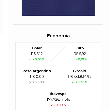
Economia
Dólar
Euro
R$ 5,12
R$ 5,92
+0,05%
+0,01%
Peso Argentino
Bitcoin
R$ 0,00
R$ 351,834,97
+0,00%
+0,30%
o
Ibovespa
177,726,17 pts
-0.09%