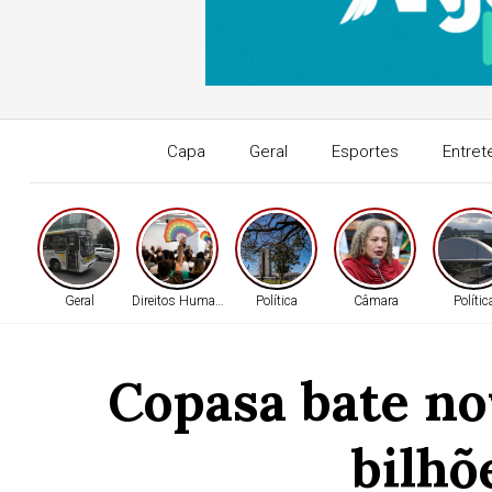
Capa
Geral
Esportes
Entret
Geral
Direitos Humanos
Política
Câmara
Polític
Copasa bate no
bilhõ