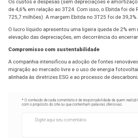
Os custos e despesas (sem depreciações e amortizaçõe
de 4,6% em relação ao 3T24. Com isso, o Ebitda foi de
725,7 milhões). A margem Ebitda no 3T25 foi de 39,3%.
O lucro líquido apresentou uma ligeira queda de 2% em r
elevação das depreciações, em decorrência do encerra
Compromisso com sustentabilidade
A companhia intensificou a adoção de fontes renováve
migração ao mercado livre e o uso de energia fotovoltaic
alinhada às diretrizes ESG e ao processo de descarbo
* O conteúdo de cada comentário é de responsabilidade de quem realizá-
com o propósito do site ou que contenham palavras ofensivas.