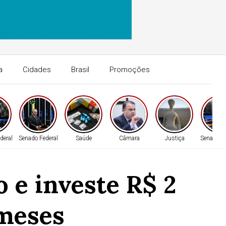
a
Cidades
Brasil
Promoções
deral
Senado Federal
Saúde
Câmara
Justiça
Senado Fe
 e investe R$ 2
 meses