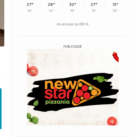
27°
28°
30°
27°
15°
14°
14°
15°
13°
10°
Atualizado às 08h16
PUBLICIDADE