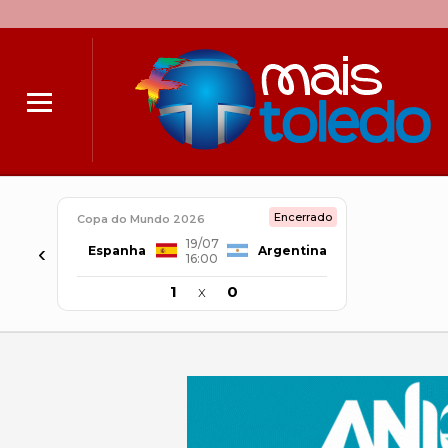
Encerrado
Copa do Mundo 2026
19/07
‹
Espanha
Argentina
16:00
1
x
0