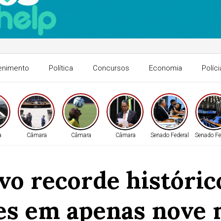
enimento
Política
Concursos
Economia
Políci
a
Câmara
Câmara
Câmara
Senado Federal
Senado Fe
vo recorde histórico
es em apenas nove