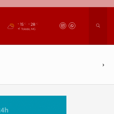
15
28
°C
°C
Toledo, MG
›