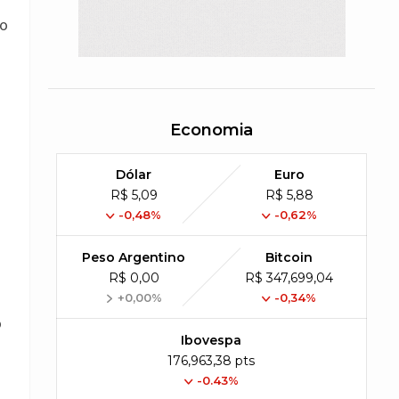
do
Economia
Dólar
Euro
R$ 5,09
R$ 5,88
-0,48%
-0,62%
Peso Argentino
Bitcoin
R$ 0,00
R$ 347,699,04
+0,00%
-0,34%
o
Ibovespa
176,963,38 pts
-0.43%