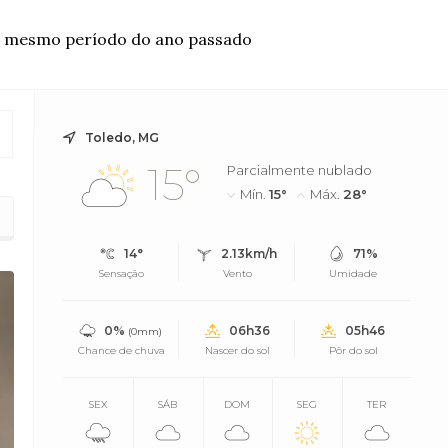
o mesmo período do ano passado
Toledo, MG
15°
Parcialmente nublado
Mín.
15°
Máx.
28°
14°
2.13km/h
71%
Sensação
Vento
Umidade
0%
06h36
05h46
(0mm)
Chance de chuva
Nascer do sol
Pôr do sol
SEX
SÁB
DOM
SEG
TER