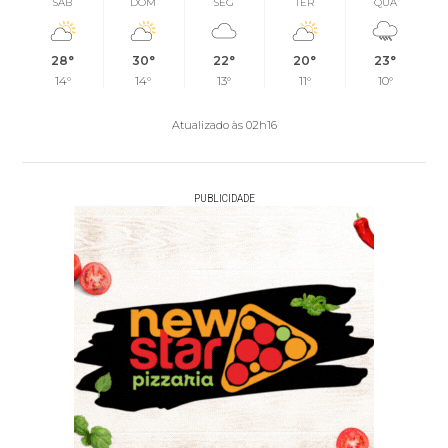
SÁB
DOM
SEG
TER
QUA
28°
30°
22°
20°
23°
14°
14°
13°
11°
10°
Atualizado às 02h16
PUBLICIDADE