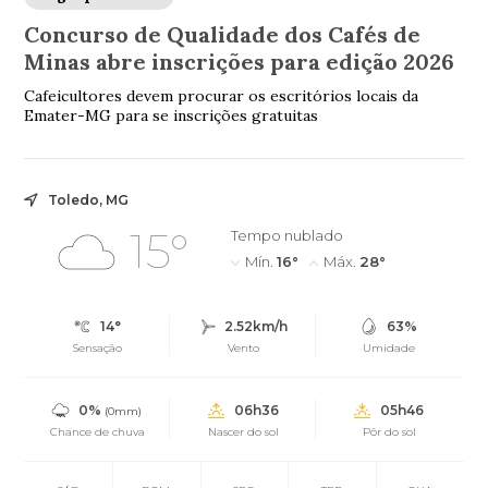
Concurso de Qualidade dos Cafés de
Minas abre inscrições para edição 2026
Cafeicultores devem procurar os escritórios locais da
Emater-MG para se inscrições gratuitas
Toledo, MG
15°
Tempo nublado
Mín.
16°
Máx.
28°
14°
2.52km/h
63%
Sensação
Vento
Umidade
0%
06h36
05h46
(0mm)
Chance de chuva
Nascer do sol
Pôr do sol