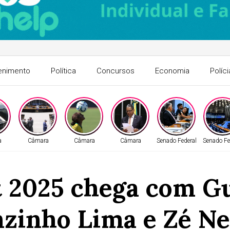
enimento
Política
Concursos
Economia
Políci
a
Câmara
Câmara
Câmara
Senado Federal
Senado Fe
t 2025 chega com G
nzinho Lima e Zé Ne