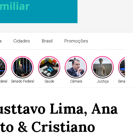
a
Cidades
Brasil
Promoções
deral
Senado Federal
Saúde
Câmara
Justiça
Senado Fe
usttavo Lima, Ana
to & Cristiano