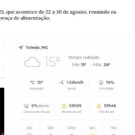
5, que acontece de 22 a 30 de agosto, reunindo os
 praça de alimentação.
Toledo, MG
15°
Tempo nublado
Mín.
15°
Máx.
28°
o
15°
1.52km/h
76%
Sensação
Vento
Umidade
0%
06h36
05h46
(0mm)
Chance de chuva
Nascer do sol
Pôr do sol
SEX
SÁB
DOM
SEG
TER