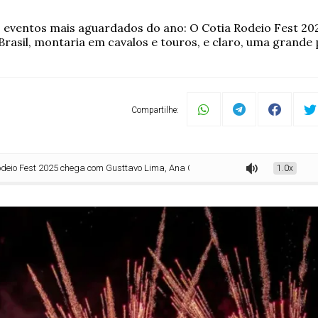
 eventos mais aguardados do ano: O Cotia Rodeio Fest 202
Brasil, montaria em cavalos e touros, e claro, uma grande
Compartilhe:
5 chega com Gusttavo Lima, Ana Castela, Natanzinho Lima e Zé Neto & Cristian
1.0x