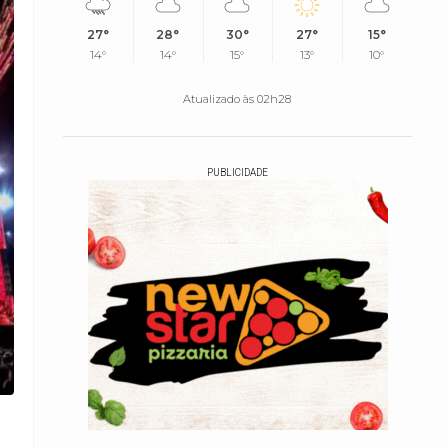
27°
28°
30°
27°
15°
14°
14°
15°
13°
10°
Atualizado às 02h28
PUBLICIDADE