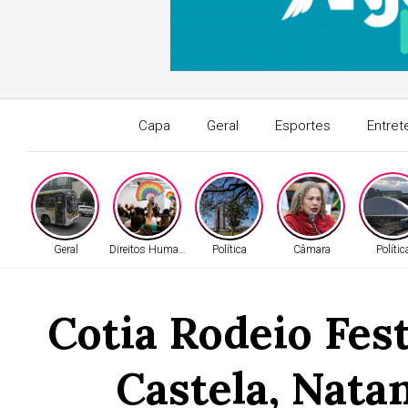
Capa
Geral
Esportes
Entret
Geral
Direitos Humanos
Política
Câmara
Polític
Cotia Rodeio Fes
Castela, Nata