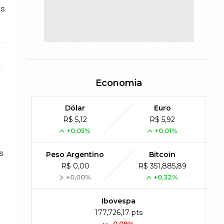
os
Economia
Dólar
Euro
R$ 5,12
R$ 5,92
+0,05%
+0,01%
s
Peso Argentino
Bitcoin
R$ 0,00
R$ 351,885,89
+0,00%
+0,32%
Ibovespa
177,726,17 pts
-0.09%