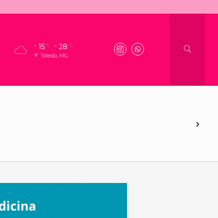
15
28
°C
°C
Toledo, MG
›