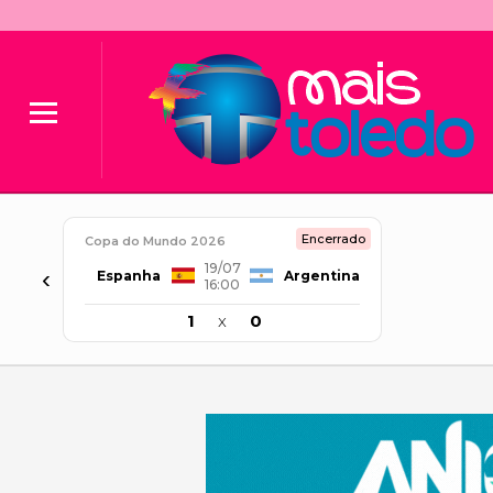
Encerrado
Copa do Mundo 2026
19/07
‹
Espanha
Argentina
16:00
1
x
0