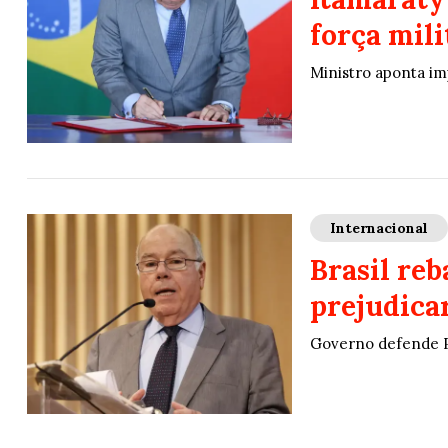
força mili
Ministro aponta im
Internacional
Brasil reb
prejudica
Governo defende Pi