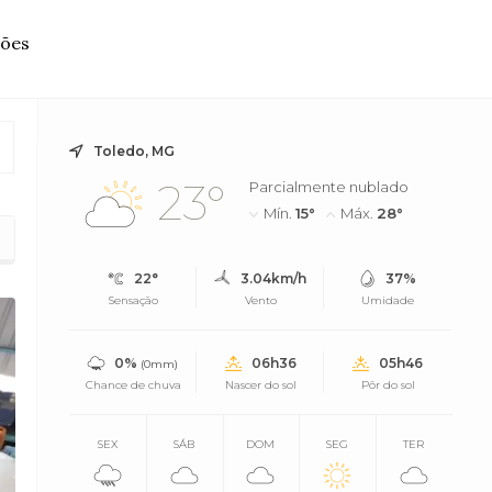
ções
Toledo, MG
23°
Parcialmente nublado
Mín.
15°
Máx.
28°
22°
3.04km/h
37%
Sensação
Vento
Umidade
0%
06h36
05h46
(0mm)
Chance de chuva
Nascer do sol
Pôr do sol
SEX
SÁB
DOM
SEG
TER