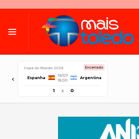
Encerrado
Copa do Mundo 2026
19/07
‹
Espanha
Argentina
16:00
1
x
0