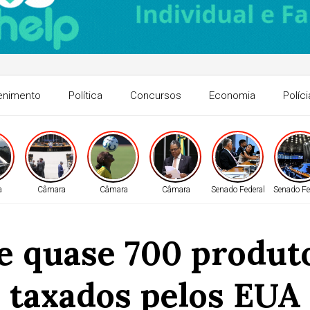
enimento
Política
Concursos
Economia
Políci
a
Câmara
Câmara
Câmara
Senado Federal
Senado Fe
 de quase 700 produt
taxados pelos EUA