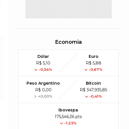
Economia
Dólar
Euro
R$ 5,10
R$ 5,88
-0,34%
-0,67%
Peso Argentino
Bitcoin
R$ 0,00
R$ 347,935,85
+0,00%
-0,41%
Ibovespa
175,546,36 pts
-1.23%