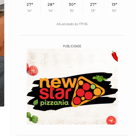
27°
28°
30°
27°
15°
14°
14°
15°
13°
10°
Atualizado às 17h16
PUBLICIDADE