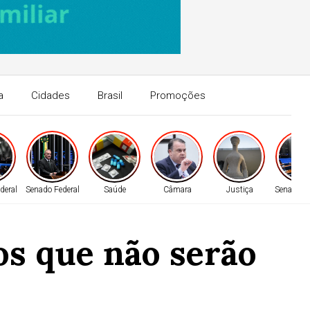
a
Cidades
Brasil
Promoções
deral
Senado Federal
Saúde
Câmara
Justiça
Senado Fe
os que não serão