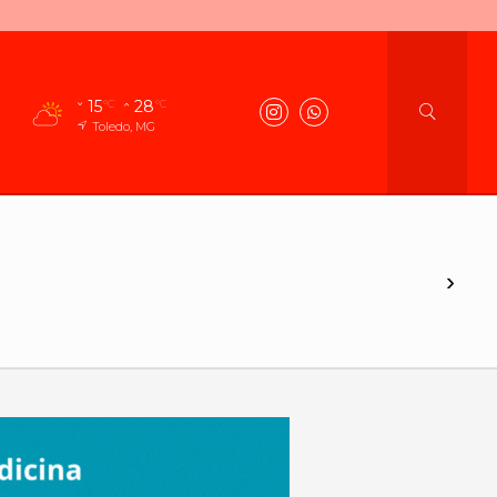
15
28
°C
°C
Toledo, MG
›