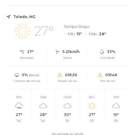
Toledo, MG
27°
Tempo limpo
Mín.
15°
Máx.
28°
27°
5.25km/h
33%
Sensação
Vento
Umidade
0%
06h36
05h46
(0mm)
Chance de chuva
Nascer do sol
Pôr do sol
SEX
SÁB
DOM
SEG
TER
27°
28°
30°
27°
15°
14°
14°
15°
13°
10°
Atualizado às 14h16