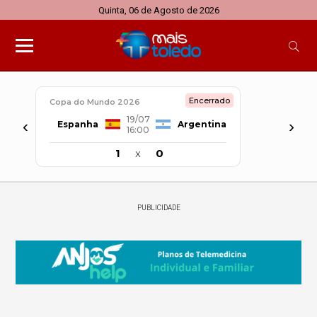
Quinta, 06 de Agosto de 2026
Encerrado
Copa do Mundo 2026
19/07
‹
›
Espanha
Argentina
16:00
1
x
0
PUBLICIDADE