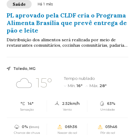
Saúde
Há 1 mês
PL aprovado pela CLDF cria o Programa
Alimenta Brasília que prevê entrega de
pão e leite
Distribuição dos alimentos será realizada por meio de
restaurantes comunitários, cozinhas comunitárias, padarias
comunitárias e bancos de alimentos
Toledo, MG
15°
Tempo nublado
Mín.
16°
Máx.
28°
14°
2.52km/h
63%
Sensação
Vento
Umidade
0%
06h36
05h46
(0mm)
Chance de chuva
Nascer do sol
Pôr do sol