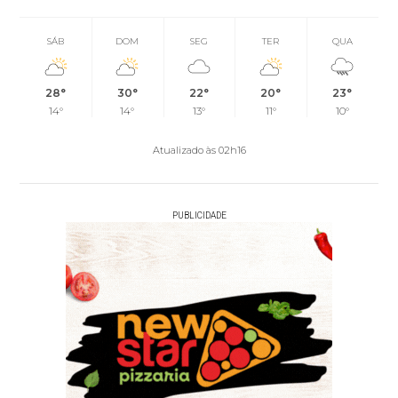
SÁB
DOM
SEG
TER
QUA
28°
30°
22°
20°
23°
14°
14°
13°
11°
10°
Atualizado às 02h16
PUBLICIDADE